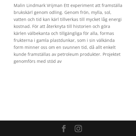
Malin Lindmark Vrijman Ett experiment att framställa
brukskärl genom odling. Genom frön, mylla, sol,
vatten och tid kan kärl tillverkas till mycket låg energi
kostnad. För att återknyta till historien och göra
kärlen välbekanta och tillgängliga för alla, formas
frukterna i gamla plastdunkar, som i sin välkända
form minner oss om en svunnen tid, då allt enkelt
kunde framställas av petroleum produkter. Projektet
genomförs med stöd av